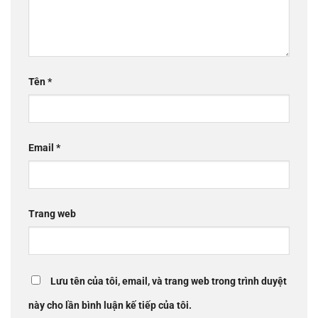
Tên
*
Email
*
Trang web
Lưu tên của tôi, email, và trang web trong trình duyệt
này cho lần bình luận kế tiếp của tôi.