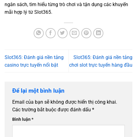
ngân sách, tìm hiểu từng trò chơi và tận dụng các khuyến
mãi hợp lý từ Slot365.
Slot365: Đánh giá nền tảng
Slot365: Đánh giá nền tảng
casino trực tuyến nổi bật
chơi slot trực tuyến hàng đầu
Để lại một bình luận
Email của bạn sẽ không được hiển thị công khai.
Các trường bắt buộc được đánh dấu
*
Bình luận
*