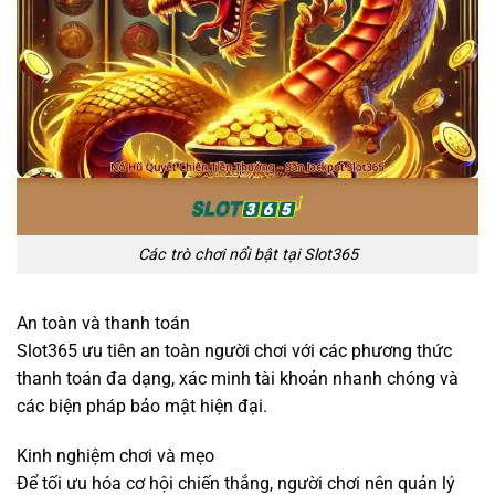
Các trò chơi nổi bật tại Slot365
An toàn và thanh toán
Slot365 ưu tiên an toàn người chơi với các phương thức
thanh toán đa dạng, xác minh tài khoản nhanh chóng và
các biện pháp bảo mật hiện đại.
Kinh nghiệm chơi và mẹo
Để tối ưu hóa cơ hội chiến thắng, người chơi nên quản lý