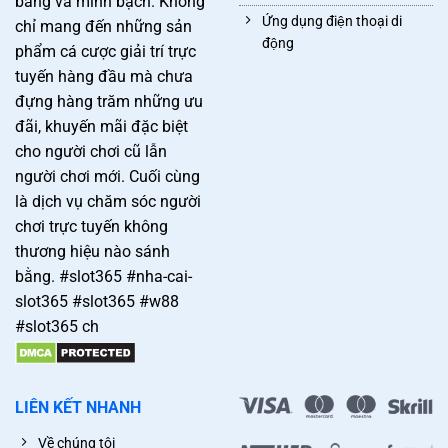
bằng và minh bạch. Không
Ứng dụng điện thoại di
chỉ mang đến những sản
động
phẩm cá cược giải trí trực
tuyến hàng đầu mà chưa
đựng hàng trăm những ưu
đãi, khuyến mãi đặc biệt
cho người chơi cũ lẫn
người chơi mới. Cuối cùng
là dịch vụ chăm sóc người
chơi trực tuyến không
thương hiệu nào sánh
bằng. #slot365 #nha-cai-
slot365 #slot365 #w88
#slot365 ch
LIÊN KẾT NHANH
Về chúng tôị