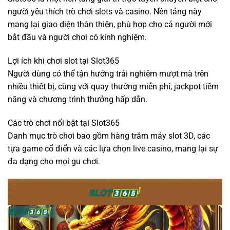
người yêu thích trò chơi slots và casino. Nền tảng này
mang lại giao diện thân thiện, phù hợp cho cả người mới
bắt đầu và người chơi có kinh nghiệm.
Lợi ích khi chơi slot tại Slot365
Người dùng có thể tận hưởng trải nghiệm mượt mà trên
nhiều thiết bị, cùng với quay thưởng miễn phí, jackpot tiềm
năng và chương trình thưởng hấp dẫn.
Các trò chơi nổi bật tại Slot365
Danh mục trò chơi bao gồm hàng trăm máy slot 3D, các
tựa game cổ điển và các lựa chọn live casino, mang lại sự
đa dạng cho mọi gu chơi.