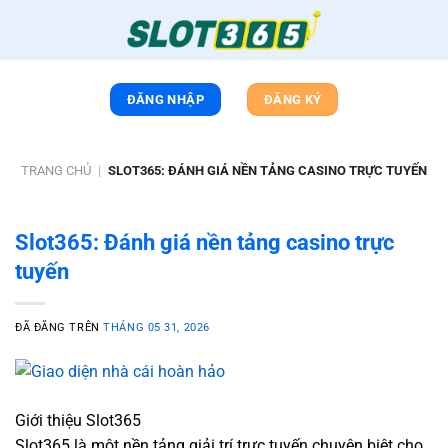
Chuyển
đến
nội
dung
ĐĂNG NHẬP
ĐĂNG KÝ
TRANG CHỦ
|
SLOT365: ĐÁNH GIÁ NỀN TẢNG CASINO TRỰC TUYẾN
Slot365: Đánh giá nền tảng casino trực
tuyến
ĐÃ ĐĂNG TRÊN
THÁNG 05 31, 2026
Giới thiệu Slot365
Slot365 là một nền tảng giải trí trực tuyến chuyên biệt cho