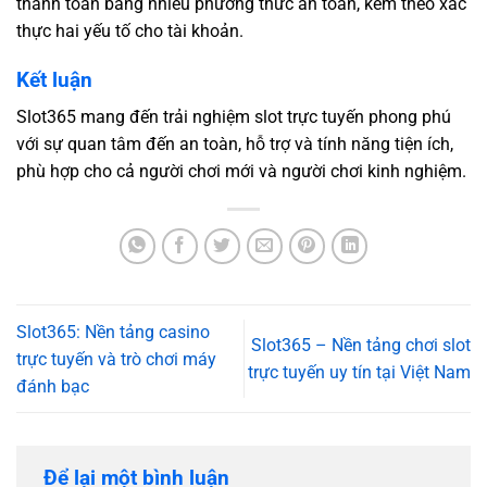
thanh toán bằng nhiều phương thức an toàn, kèm theo xác
thực hai yếu tố cho tài khoản.
Kết luận
Slot365 mang đến trải nghiệm slot trực tuyến phong phú
với sự quan tâm đến an toàn, hỗ trợ và tính năng tiện ích,
phù hợp cho cả người chơi mới và người chơi kinh nghiệm.
Slot365: Nền tảng casino
Slot365 – Nền tảng chơi slot
trực tuyến và trò chơi máy
trực tuyến uy tín tại Việt Nam
đánh bạc
Để lại một bình luận