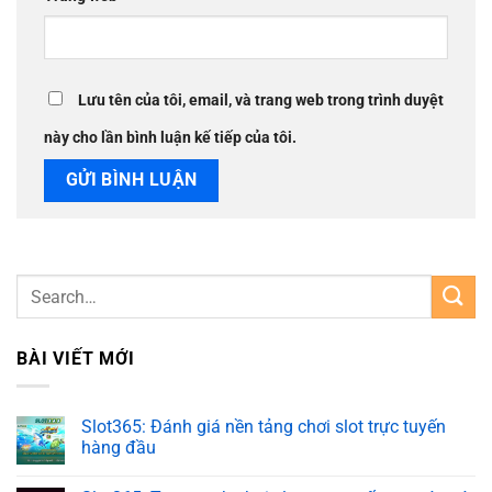
Lưu tên của tôi, email, và trang web trong trình duyệt
này cho lần bình luận kế tiếp của tôi.
BÀI VIẾT MỚI
Slot365: Đánh giá nền tảng chơi slot trực tuyến
hàng đầu