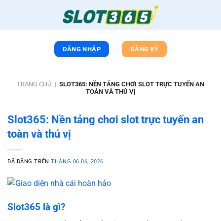
Chuyển
đến
nội
dung
ĐĂNG NHẬP
ĐĂNG KÝ
TRANG CHỦ
|
SLOT365: NỀN TẢNG CHƠI SLOT TRỰC TUYẾN AN
TOÀN VÀ THÚ VỊ
Slot365: Nền tảng chơi slot trực tuyến an
toàn và thú vị
ĐÃ ĐĂNG TRÊN
THÁNG 06 06, 2026
Slot365 là gì?