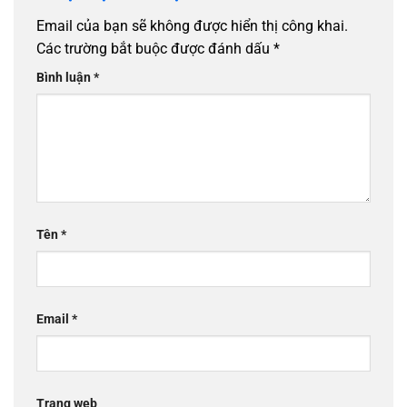
Email của bạn sẽ không được hiển thị công khai.
Các trường bắt buộc được đánh dấu
*
Bình luận
*
Tên
*
Email
*
Trang web