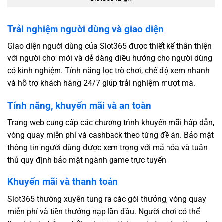
Trải nghiệm người dùng và giao diện
Giao diện người dùng của Slot365 được thiết kế thân thiện
với người chơi mới và dễ dàng điều hướng cho người dùng
có kinh nghiệm. Tính năng lọc trò chơi, chế độ xem nhanh
và hỗ trợ khách hàng 24/7 giúp trải nghiệm mượt mà.
Tính năng, khuyến mãi và an toàn
Trang web cung cấp các chương trình khuyến mãi hấp dẫn,
vòng quay miễn phí và cashback theo từng đề án. Bảo mật
thông tin người dùng được xem trọng với mã hóa và tuân
thủ quy định bảo mật ngành game trực tuyến.
Khuyến mãi và thanh toán
Slot365 thường xuyên tung ra các gói thưởng, vòng quay
miễn phí và tiền thưởng nạp lần đầu. Người chơi có thể