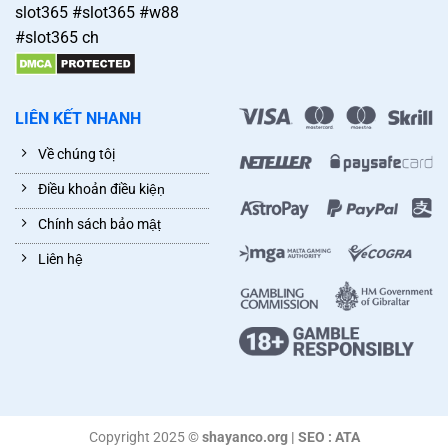
slot365 #slot365 #w88
#slot365 ch
LIÊN KẾT NHANH
Về chúng tôị
Điều khoản điều kiệṇ
Chính sách bảo mậṭ
Liên hệ̣
Copyright 2025 ©
shayanco.org | SEO : ATA