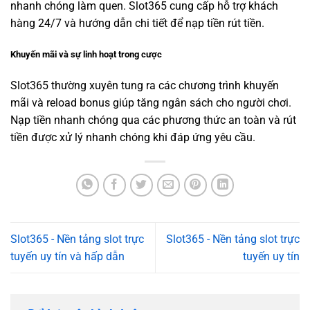
nhanh chóng làm quen. Slot365 cung cấp hỗ trợ khách
hàng 24/7 và hướng dẫn chi tiết để nạp tiền rút tiền.
Khuyến mãi và sự linh hoạt trong cược
Slot365 thường xuyên tung ra các chương trình khuyến
mãi và reload bonus giúp tăng ngân sách cho người chơi.
Nạp tiền nhanh chóng qua các phương thức an toàn và rút
tiền được xử lý nhanh chóng khi đáp ứng yêu cầu.
Slot365 - Nền tảng slot trực
Slot365 - Nền tảng slot trực
tuyến uy tín và hấp dẫn
tuyến uy tín