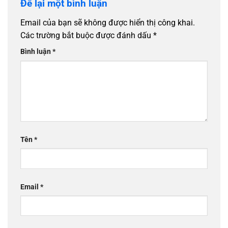
Để lại một bình luận
Email của bạn sẽ không được hiển thị công khai.
Các trường bắt buộc được đánh dấu
*
Bình luận
*
Tên
*
Email
*