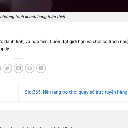
chương trình khách hàng thân thiết
c danh tính, và nạp tiền. Luôn đặt giới hạn và chơi có trách nhi
p lý.
Slot365: Nền tảng trò chơi quay số trực tuyến hàn