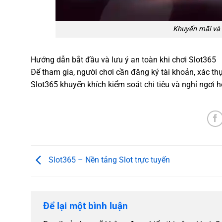
Khuyến mãi và 
Hướng dẫn bắt đầu và lưu ý an toàn khi chơi Slot365
Để tham gia, người chơi cần đăng ký tài khoản, xác thự
Slot365 khuyến khích kiểm soát chi tiêu và nghỉ ngơi hợ
Slot365 – Nền tảng Slot trực tuyến
Để lại một bình luận