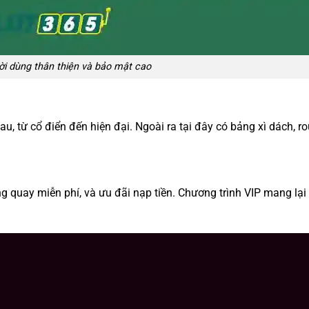
ời dùng thân thiện và bảo mật cao
u, từ cổ điển đến hiện đại. Ngoài ra tại đây có bảng xì dách, ro
 quay miễn phí, và ưu đãi nạp tiền. Chương trình VIP mang lại