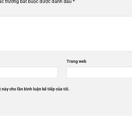
ác trường bắt buộc được đánh dấu
*
Trang web
 này cho lần bình luận kế tiếp của tôi.