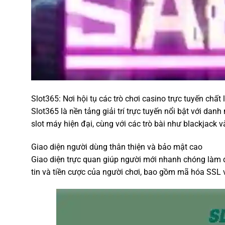
Slot365: Nơi hội tụ các trò chơi casino trực tuyến chất
Slot365 là nền tảng giải trí trực tuyến nổi bật với da
slot máy hiện đại, cùng với các trò bài như blackjack và
Giao diện người dùng thân thiện và bảo mật cao
Giao diện trực quan giúp người mới nhanh chóng làm q
tin và tiền cược của người chơi, bao gồm mã hóa SSL v