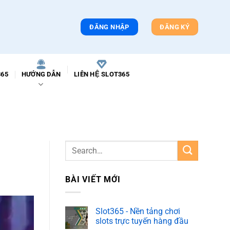
ĐĂNG NHẬP
ĐĂNG KÝ
365
HƯỚNG DẪN
LIÊN HỆ SLOT365
BÀI VIẾT MỚI
Slot365 - Nền tảng chơi
slots trực tuyến hàng đầu