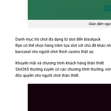
Giao diện ngư
Danh mục trò chơi đa dạng từ slot đến blackjack
Bạn có thể chọn hàng trăm tựa slot với chủ đề khác nha
baccarat cho người chơi thích casino thật sự.
Khuyến mãi và chương trình khách hàng thân thiết
Slot365 thường xuyên có các chương trình thưởng, vòng
độc quyền cho người chơi thân thiết.