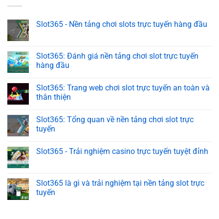
Slot365 - Nền tảng chơi slots trực tuyến hàng đầu
Slot365: Đánh giá nền tảng chơi slot trực tuyến
hàng đầu
Slot365: Trang web chơi slot trực tuyến an toàn và
thân thiện
Slot365: Tổng quan về nền tảng chơi slot trực
tuyến
Slot365 - Trải nghiệm casino trực tuyến tuyệt đỉnh
Slot365 là gì và trải nghiệm tại nền tảng slot trực
tuyến