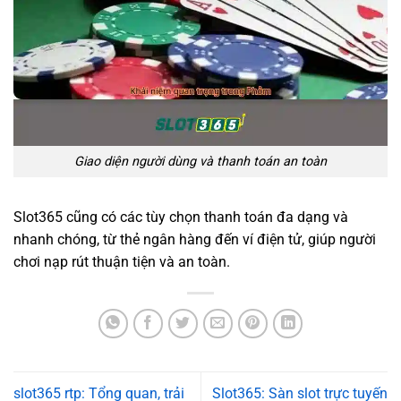
Giao diện người dùng và thanh toán an toàn
Slot365 cũng có các tùy chọn thanh toán đa dạng và
nhanh chóng, từ thẻ ngân hàng đến ví điện tử, giúp người
chơi nạp rút thuận tiện và an toàn.
slot365 rtp: Tổng quan, trải
Slot365: Sàn slot trực tuyến