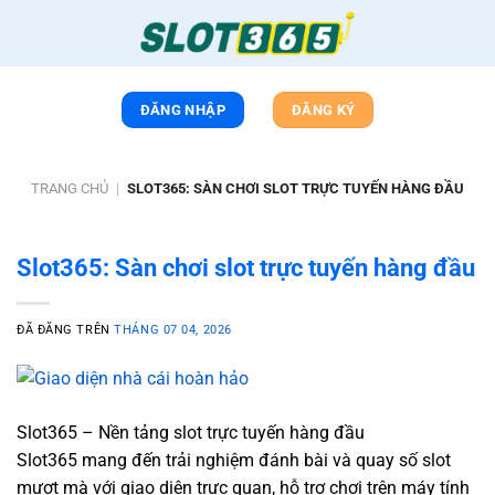
Chuyển
đến
nội
dung
ĐĂNG NHẬP
ĐĂNG KÝ
TRANG CHỦ
|
SLOT365: SÀN CHƠI SLOT TRỰC TUYẾN HÀNG ĐẦU
Slot365: Sàn chơi slot trực tuyến hàng đầu
ĐÃ ĐĂNG TRÊN
THÁNG 07 04, 2026
Slot365 – Nền tảng slot trực tuyến hàng đầu
Slot365 mang đến trải nghiệm đánh bài và quay số slot
mượt mà với giao diện trực quan, hỗ trợ chơi trên máy tính