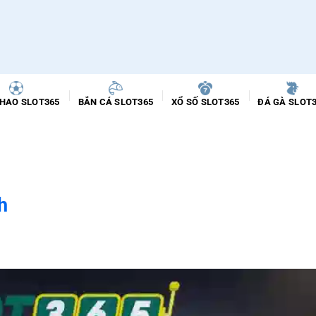
THAO SLOT365
BẮN CÁ SLOT365
XỔ SỐ SLOT365
ĐÁ GÀ SLOT
h