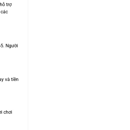
hỗ trợ
 các
65. Người
y và tiền
i chơi