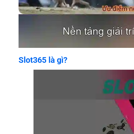
Slot365 là gì?