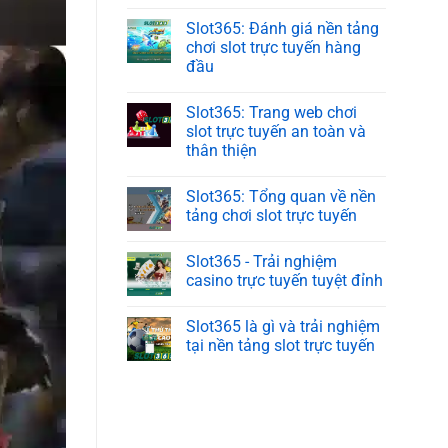
Slot365: Đánh giá nền tảng
chơi slot trực tuyến hàng
đầu
Slot365: Trang web chơi
slot trực tuyến an toàn và
thân thiện
Slot365: Tổng quan về nền
tảng chơi slot trực tuyến
Slot365 - Trải nghiệm
casino trực tuyến tuyệt đỉnh
Slot365 là gì và trải nghiệm
tại nền tảng slot trực tuyến