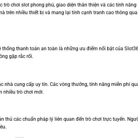
 trò chơi slot phong phú, giao diện thân thiện và các tính năng 
à trên nhiều thiết bị và mang lại tính cạnh tranh cao thông qua
hệ thống thanh toán an toàn là những ưu điểm nổi bật của Slot3
ông gặp rắc rối.
c nhà cung cấp uy tín. Các vòng thưởng, tính năng miễn phí qua
 nhiều trò chơi mới.
thủ các chuẩn pháp lý liên quan đến trò chơi trực tuyến. Ngườ
êu.