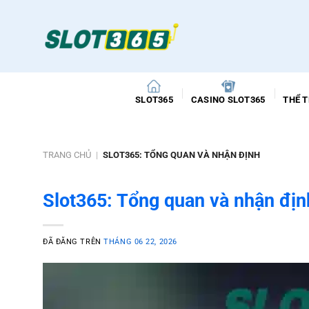
Chuyển
đến
nội
dung
SLOT365
CASINO SLOT365
THỂ 
TRANG CHỦ
|
SLOT365: TỔNG QUAN VÀ NHẬN ĐỊNH
Slot365: Tổng quan và nhận địn
ĐÃ ĐĂNG TRÊN
THÁNG 06 22, 2026