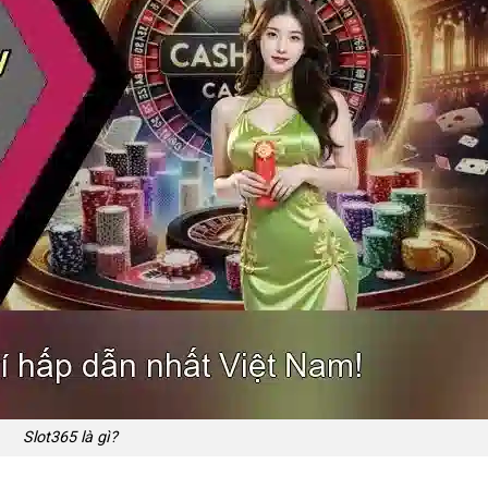
Slot365 là gì?