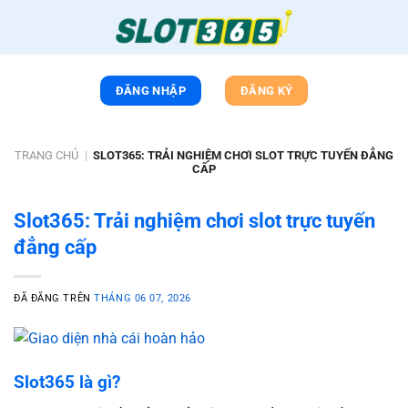
Chuyển
đến
nội
dung
ĐĂNG NHẬP
ĐĂNG KÝ
TRANG CHỦ
|
SLOT365: TRẢI NGHIỆM CHƠI SLOT TRỰC TUYẾN ĐẲNG
CẤP
Slot365: Trải nghiệm chơi slot trực tuyến
đẳng cấp
ĐÃ ĐĂNG TRÊN
THÁNG 06 07, 2026
Slot365 là gì?