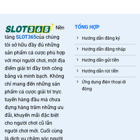
TỔNG HỢP
Nền
tảng
SLOT365
của chúng
Hướng dẫn đăng ký
tôi sở hữu đầy đủ những
Hướng dẫn đăng nhập
sản phẩm cá cược phù hợp
với mọi người chơi, một địa
Hướng dẫn gửi tiền
điểm giải trí đầy tính công
Hướng dẫn rút tiền
bằng và minh bạch. Không
Ứng dụng điện thoại di
chỉ mang đến những sản
động
phẩm cá cược giải trí trực
tuyến hàng đầu mà chưa
đựng hàng trăm những ưu
đãi, khuyến mãi đặc biệt
cho người chơi cũ lẫn
người chơi mới. Cuối cùng
là dịch vụ chăm sóc người