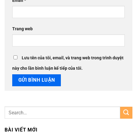
Email
*
Trang web
Lưu tên của tôi, email, và trang web trong trình duyệt
này cho lần bình luận kế tiếp của tôi.
BÀI VIẾT MỚI