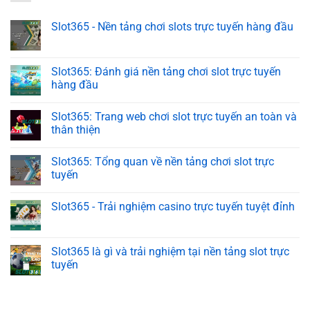
Slot365 - Nền tảng chơi slots trực tuyến hàng đầu
Slot365: Đánh giá nền tảng chơi slot trực tuyến
hàng đầu
Slot365: Trang web chơi slot trực tuyến an toàn và
thân thiện
Slot365: Tổng quan về nền tảng chơi slot trực
tuyến
Slot365 - Trải nghiệm casino trực tuyến tuyệt đỉnh
Slot365 là gì và trải nghiệm tại nền tảng slot trực
tuyến