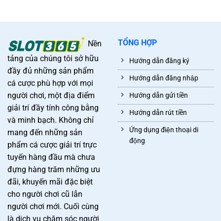
TỔNG HỢP
Nền
tảng
của chúng tôi sở hữu
Hướng dẫn đăng ký
đầy đủ những sản phẩm
Hướng dẫn đăng nhập
cá cược phù hợp với mọi
người chơi, một địa điểm
Hướng dẫn gửi tiền
giải trí đầy tính công bằng
Hướng dẫn rút tiền
và minh bạch. Không chỉ
Ứng dụng điện thoại di
mang đến những sản
động
phẩm cá cược giải trí trực
tuyến hàng đầu mà chưa
đựng hàng trăm những ưu
đãi, khuyến mãi đặc biệt
cho người chơi cũ lẫn
người chơi mới. Cuối cùng
là dịch vụ chăm sóc người