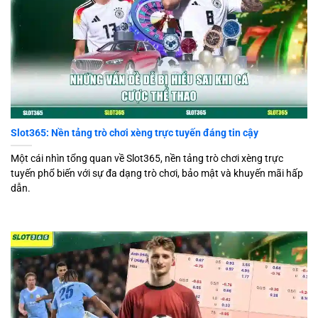
Slot365: Nền tảng trò chơi xèng trực tuyến đáng tin cậy
Một cái nhìn tổng quan về Slot365, nền tảng trò chơi xèng trực
tuyến phổ biến với sự đa dạng trò chơi, bảo mật và khuyến mãi hấp
dẫn.