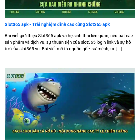
Slot365 apk - Trải nghiệm đỉnh cao cùng Slot365 apk
Bài viết giới thiệu Slot365 apk và hệ sinh thái liên quan, nêu bật các
sản phẩm và dịch vụ, sự thuận tiện của slot365 login link và sự hỗ
trợ của slot365 vn. Bài viết mô tả nguồn gốc, sứ mệnh, ưu[...]