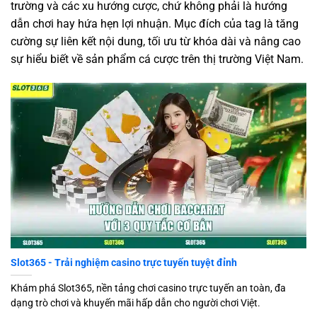
trường và các xu hướng cược, chứ không phải là hướng
dẫn chơi hay hứa hẹn lợi nhuận. Mục đích của tag là tăng
cường sự liên kết nội dung, tối ưu từ khóa dài và nâng cao
sự hiểu biết về sản phẩm cá cược trên thị trường Việt Nam.
Slot365 - Trải nghiệm casino trực tuyến tuyệt đỉnh
Khám phá Slot365, nền tảng chơi casino trực tuyến an toàn, đa
dạng trò chơi và khuyến mãi hấp dẫn cho người chơi Việt.