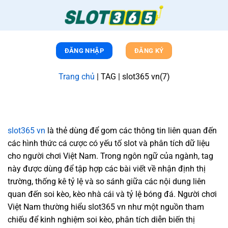
Chuyển
đến
nội
dung
ĐĂNG NHẬP
ĐĂNG KÝ
Trang chủ
|
TAG
|
slot365 vn(7)
slot365 vn
là thẻ dùng để gom các thông tin liên quan đến
các hình thức cá cược có yếu tố slot và phân tích dữ liệu
cho người chơi Việt Nam. Trong ngôn ngữ của ngành, tag
này được dùng để tập hợp các bài viết về nhận định thị
trường, thống kê tỷ lệ và so sánh giữa các nội dung liên
quan đến soi kèo, kèo nhà cái và tỷ lệ bóng đá. Người chơi
Việt Nam thường hiểu slot365 vn như một nguồn tham
chiếu để kinh nghiệm soi kèo, phân tích diễn biến thị