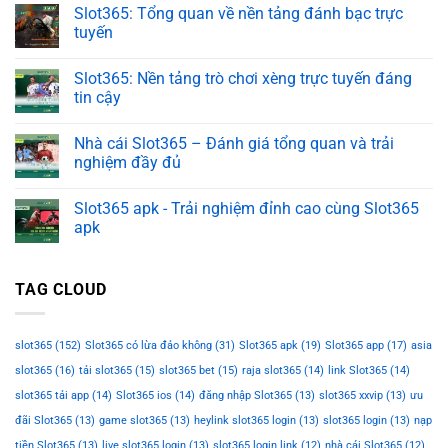
Slot365: Tổng quan về nền tảng đánh bạc trực
tuyến
Slot365: Nền tảng trò chơi xèng trực tuyến đáng
tin cậy
Nhà cái Slot365 – Đánh giá tổng quan và trải
nghiệm đầy đủ
Slot365 apk - Trải nghiệm đỉnh cao cùng Slot365
apk
TAG CLOUD
slot365 (152)
Slot365 có lừa đảo không (31)
Slot365 apk (19)
Slot365 app (17)
asia
slot365 (16)
tải slot365 (15)
slot365 bet (15)
raja slot365 (14)
link Slot365 (14)
slot365 tải app (14)
Slot365 ios (14)
đăng nhập Slot365 (13)
slot365 xxvip (13)
ưu
đãi Slot365 (13)
game slot365 (13)
heylink slot365 login (13)
slot365 login (13)
nạp
tiền Slot365 (13)
live slot365 login (13)
slot365 login link (12)
nhà cái Slot365 (12)