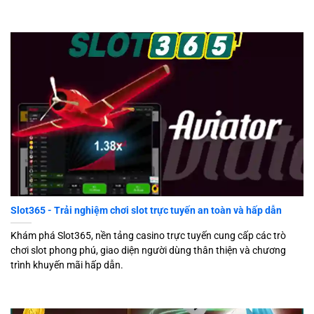
Slot365 - Trải nghiệm chơi slot trực tuyến an toàn và hấp dẫn
Khám phá Slot365, nền tảng casino trực tuyến cung cấp các trò
chơi slot phong phú, giao diện người dùng thân thiện và chương
trình khuyến mãi hấp dẫn.