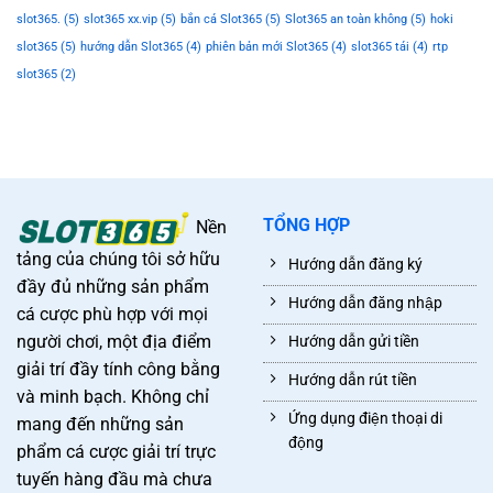
slot365. (5)
slot365 xx.vip (5)
bắn cá Slot365 (5)
Slot365 an toàn không (5)
hoki
slot365 (5)
hướng dẫn Slot365 (4)
phiên bản mới Slot365 (4)
slot365 tái (4)
rtp
slot365 (2)
TỔNG HỢP
Nền
tảng
của chúng tôi sở hữu
Hướng dẫn đăng ký
đầy đủ những sản phẩm
Hướng dẫn đăng nhập
cá cược phù hợp với mọi
người chơi, một địa điểm
Hướng dẫn gửi tiền
giải trí đầy tính công bằng
Hướng dẫn rút tiền
và minh bạch. Không chỉ
Ứng dụng điện thoại di
mang đến những sản
động
phẩm cá cược giải trí trực
tuyến hàng đầu mà chưa