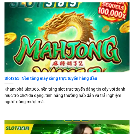
Slot365: Nền tảng máy xèng trực tuyến hàng đầu
Khám phá Slot365, nền tảng slot trực tuyến đáng tin cậy với danh
mục trò chơi đa dạng, tính năng thưởng hấp dẫn và trải nghiệm
người dùng mượt mà.