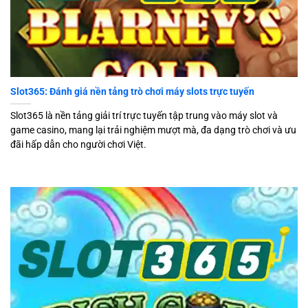
Slot365: Đánh giá nền tảng trò chơi máy slots trực tuyến
Slot365 là nền tảng giải trí trực tuyến tập trung vào máy slot và
game casino, mang lại trải nghiệm mượt mà, đa dạng trò chơi và ưu
đãi hấp dẫn cho người chơi Việt.