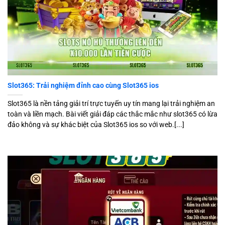
Slot365: Trải nghiệm đỉnh cao cùng Slot365 ios
Slot365 là nền tảng giải trí trực tuyến uy tín mang lại trải nghiệm an
toàn và liền mạch. Bài viết giải đáp các thắc mắc như slot365 có lừa
đảo không và sự khác biệt của Slot365 ios so với web.[...]