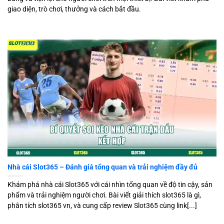
giao diện, trò chơi, thưởng và cách bắt đầu.
Nhà cái Slot365 – Đánh giá tổng quan và trải nghiệm đầy đủ
Khám phá nhà cái Slot365 với cái nhìn tổng quan về độ tin cậy, sản
phẩm và trải nghiệm người chơi. Bài viết giải thích slot365 là gì,
phân tích slot365 vn, và cung cấp review Slot365 cùng link[...]