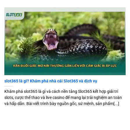
slot365 là gì? Khám phá nhà cái Slot365 và dịch vụ
Khám phá slot365 là gì và cách nền tảng Slot365 kết hợp giải trí
slots, cược thể thao và live casino để mang lại trải nghiệm an toàn
và hấp dẫn. Bài viết trình bày nguồn gốc, sứ mệnh, sản phẩm[...]