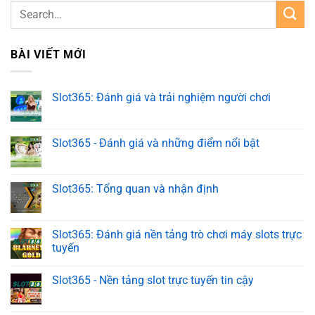
BÀI VIẾT MỚI
Slot365: Đánh giá và trải nghiệm người chơi
Slot365 - Đánh giá và những điểm nổi bật
Slot365: Tổng quan và nhận định
Slot365: Đánh giá nền tảng trò chơi máy slots trực
tuyến
Slot365 - Nền tảng slot trực tuyến tin cậy