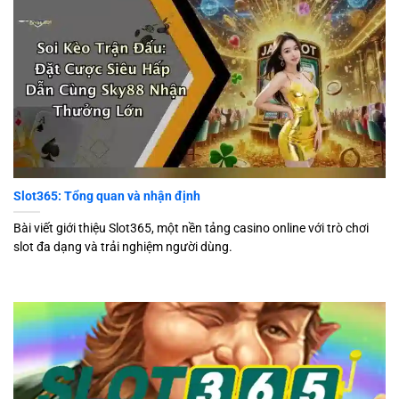
Slot365: Tổng quan và nhận định
Bài viết giới thiệu Slot365, một nền tảng casino online với trò chơi
slot đa dạng và trải nghiệm người dùng.