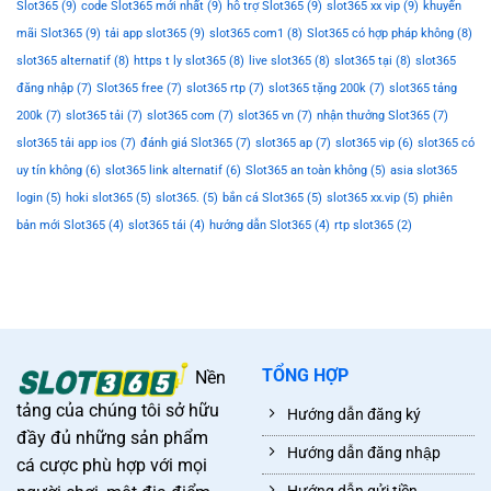
Slot365 (9)
code Slot365 mới nhất (9)
hỗ trợ Slot365 (9)
slot365 xx vip (9)
khuyến
mãi Slot365 (9)
tải app slot365 (9)
slot365 com1 (8)
Slot365 có hợp pháp không (8)
slot365 alternatif (8)
https t ly slot365 (8)
live slot365 (8)
slot365 tại (8)
slot365
đăng nhập (7)
Slot365 free (7)
slot365 rtp (7)
slot365 tặng 200k (7)
slot365 tảng
200k (7)
slot365 tải (7)
slot365 com (7)
slot365 vn (7)
nhận thưởng Slot365 (7)
slot365 tải app ios (7)
đánh giá Slot365 (7)
slot365 ap (7)
slot365 vip (6)
slot365 có
uy tín không (6)
slot365 link alternatif (6)
Slot365 an toàn không (5)
asia slot365
login (5)
hoki slot365 (5)
slot365. (5)
bắn cá Slot365 (5)
slot365 xx.vip (5)
phiên
bản mới Slot365 (4)
slot365 tái (4)
hướng dẫn Slot365 (4)
rtp slot365 (2)
TỔNG HỢP
Nền
tảng
của chúng tôi sở hữu
Hướng dẫn đăng ký
đầy đủ những sản phẩm
Hướng dẫn đăng nhập
cá cược phù hợp với mọi
Hướng dẫn gửi tiền