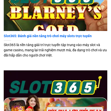
Slot365: Đánh giá nền tảng trò chơi máy slots trực tuyến
Slot365 là nền tảng giải trí trực tuyến tập trung vào máy slot và
game casino, mang lại trải nghiệm mượt mà, đa dạng trò chơi và ưu
đãi hấp dẫn cho người chơi Việt.