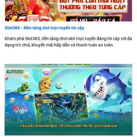
Slot365 - Nền tảng slot trực tuyến tin cậy
Khám phá Slot365, nền tảng chơi slot trực tuyến đáng tin cậy với đa
dạng trò chơi, khuyến mãi hấp dẫn và thanh toán an toàn.