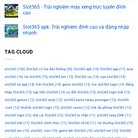
Slot365 - Trải nghiệm máy xèng trực tuyến đỉnh
cao
Slot365 apk: Trải nghiệm đỉnh cao và đăng nhập
nhanh
TAG CLOUD
slot365 (150)
Slot365 có lừa đảo không (30)
Slot365 apk (19)
Slot365 app (17)
asia
slot365 (16)
tải slot365 (15)
slot365 bet (15)
Slot365 ios (14)
raja slot365 (14)
slot365 tải app (14)
link Slot365 (14)
game slot365 (13)
live slot365 login (13)
đăng
nhập Slot365 (13)
nạp tiền Slot365 (13)
ưu đãi Slot365 (13)
slot365 login link (12)
slot365 games (12)
slot365 xxvip (12)
slot365 pulsa tanpa potongan (12)
slot365
.com (12)
heylink slot365 login (12)
slot365 casino (12)
link dự phòng Slot365 (12)
slot365 login (12)
nhà cái Slot365 (12)
Slot365 bị chặn (11)
slot365 tang 200k (11)
slot365 link (11)
Slot365 chính thức (11)
Slot365 nổ hũ (11)
rút thưởng Slot365 (10)
slot365 win (10)
slot365. com (10)
game bài Slot365 (10)
slot365 net (10)
Slot365