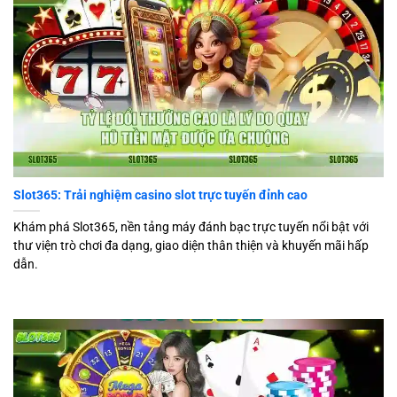
Slot365: Trải nghiệm casino slot trực tuyến đỉnh cao
Khám phá Slot365, nền tảng máy đánh bạc trực tuyến nổi bật với
thư viện trò chơi đa dạng, giao diện thân thiện và khuyến mãi hấp
dẫn.