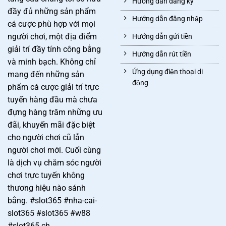
Hướng dẫn đăng ký
đầy đủ những sản phẩm
Hướng dẫn đăng nhập
cá cược phù hợp với mọi
người chơi, một địa điểm
Hướng dẫn gửi tiền
giải trí đầy tính công bằng
Hướng dẫn rút tiền
và minh bạch. Không chỉ
Ứng dụng điện thoại di
mang đến những sản
động
phẩm cá cược giải trí trực
tuyến hàng đầu mà chưa
đựng hàng trăm những ưu
đãi, khuyến mãi đặc biệt
cho người chơi cũ lẫn
người chơi mới. Cuối cùng
là dịch vụ chăm sóc người
chơi trực tuyến không
thương hiệu nào sánh
bằng. #slot365 #nha-cai-
slot365 #slot365 #w88
#slot365 ch