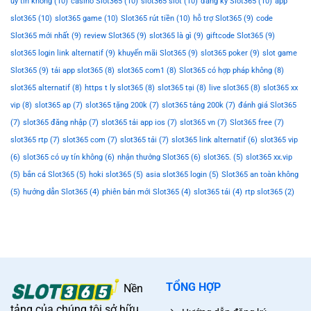
uy tín không (10)
casino Slot365 (10)
slot365 slot (10)
đăng ký Slot365 (10)
app
slot365 (10)
slot365 game (10)
Slot365 rút tiền (10)
hỗ trợ Slot365 (9)
code
Slot365 mới nhất (9)
review Slot365 (9)
slot365 là gì (9)
giftcode Slot365 (9)
slot365 login link alternatif (9)
khuyến mãi Slot365 (9)
slot365 poker (9)
slot game
Slot365 (9)
tải app slot365 (8)
slot365 com1 (8)
Slot365 có hợp pháp không (8)
slot365 alternatif (8)
https t ly slot365 (8)
slot365 tại (8)
live slot365 (8)
slot365 xx
vip (8)
slot365 ap (7)
slot365 tặng 200k (7)
slot365 tảng 200k (7)
đánh giá Slot365
(7)
slot365 đăng nhập (7)
slot365 tải app ios (7)
slot365 vn (7)
Slot365 free (7)
slot365 rtp (7)
slot365 com (7)
slot365 tải (7)
slot365 link alternatif (6)
slot365 vip
(6)
slot365 có uy tín không (6)
nhận thưởng Slot365 (6)
slot365. (5)
slot365 xx.vip
(5)
bắn cá Slot365 (5)
hoki slot365 (5)
asia slot365 login (5)
Slot365 an toàn không
(5)
hướng dẫn Slot365 (4)
phiên bản mới Slot365 (4)
slot365 tái (4)
rtp slot365 (2)
TỔNG HỢP
Nền
tảng
của chúng tôi sở hữu