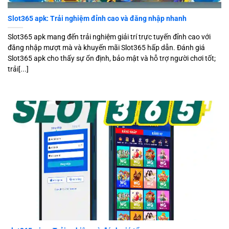
Slot365 apk: Trải nghiệm đỉnh cao và đăng nhập nhanh
Slot365 apk mang đến trải nghiệm giải trí trực tuyến đỉnh cao với
đăng nhập mượt mà và khuyến mãi Slot365 hấp dẫn. Đánh giá
Slot365 apk cho thấy sự ổn định, bảo mật và hỗ trợ người chơi tốt;
trải[...]