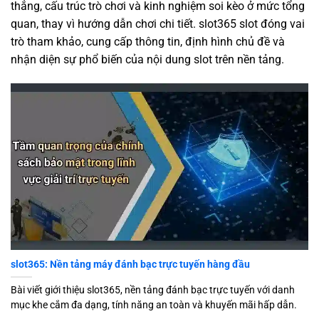
thắng, cấu trúc trò chơi và kinh nghiệm soi kèo ở mức tổng
quan, thay vì hướng dẫn chơi chi tiết. slot365 slot đóng vai
trò tham khảo, cung cấp thông tin, định hình chủ đề và
nhận diện sự phổ biến của nội dung slot trên nền tảng.
slot365: Nền tảng máy đánh bạc trực tuyến hàng đầu
Bài viết giới thiệu slot365, nền tảng đánh bạc trực tuyến với danh
mục khe cắm đa dạng, tính năng an toàn và khuyến mãi hấp dẫn.