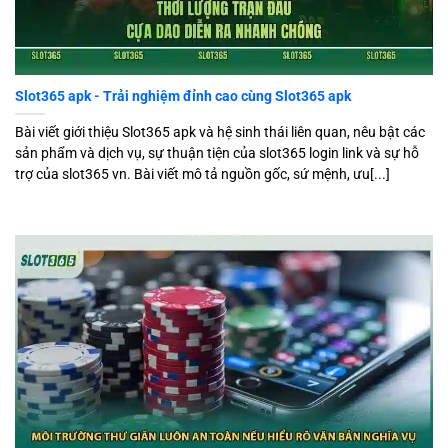
Slot365 apk - Trải nghiệm đỉnh cao cùng Slot365 apk
Bài viết giới thiệu Slot365 apk và hệ sinh thái liên quan, nêu bật các
sản phẩm và dịch vụ, sự thuận tiện của slot365 login link và sự hỗ
trợ của slot365 vn. Bài viết mô tả nguồn gốc, sứ mệnh, ưu[...]