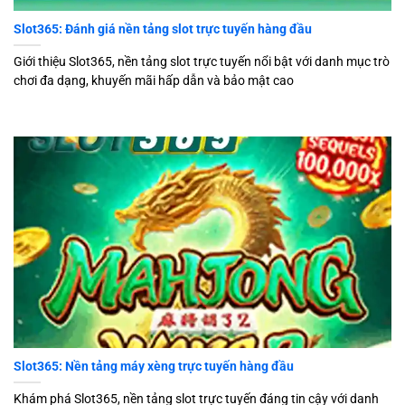
Slot365: Đánh giá nền tảng slot trực tuyến hàng đầu
Giới thiệu Slot365, nền tảng slot trực tuyến nổi bật với danh mục trò
chơi đa dạng, khuyến mãi hấp dẫn và bảo mật cao
Slot365: Nền tảng máy xèng trực tuyến hàng đầu
Khám phá Slot365, nền tảng slot trực tuyến đáng tin cậy với danh