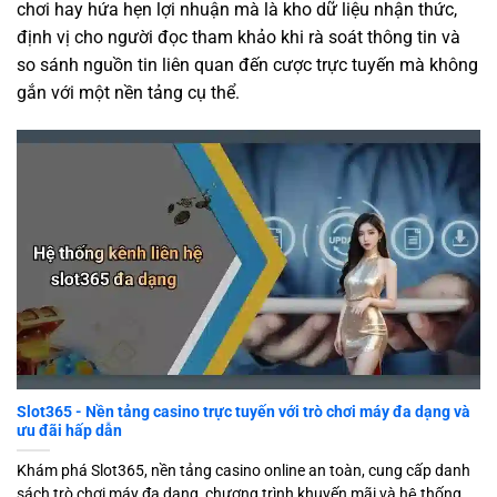
chơi hay hứa hẹn lợi nhuận mà là kho dữ liệu nhận thức,
định vị cho người đọc tham khảo khi rà soát thông tin và
so sánh nguồn tin liên quan đến cược trực tuyến mà không
gắn với một nền tảng cụ thể.
Slot365 - Nền tảng casino trực tuyến với trò chơi máy đa dạng và
ưu đãi hấp dẫn
Khám phá Slot365, nền tảng casino online an toàn, cung cấp danh
sách trò chơi máy đa dạng, chương trình khuyến mãi và hệ thống