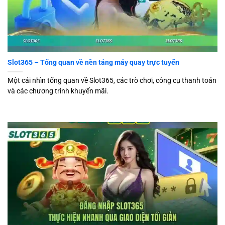
Slot365 – Tổng quan về nền tảng máy quay trực tuyến
Một cái nhìn tổng quan về Slot365, các trò chơi, công cụ thanh toán
và các chương trình khuyến mãi.